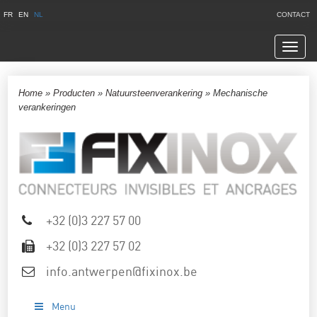
FR
EN
NL
CONTACT
Navig
Home
»
Producten
»
Natuursteenverankering
»
Mechanische
verankeringen
+32 (0)3 227 57 00
+32 (0)3 227 57 02
info.antwerpen@fixinox.be
Menu