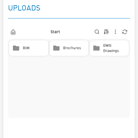
UPLOADS
Start
DWG
BIM
Brochures
Drawings