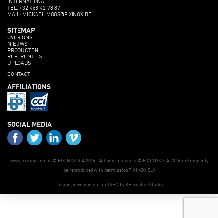
INTERNATIONAL
TÉL: +32 468 42 78 87
MAIL: MICKAEL.MOOS@FIXINOX.BE
SITEMAP
OVER ONS
NIEUWS
PRODUCTEN
REFERENTIES
UPLOADS
CONTACT
AFFILIATIONS
SOCIAL MEDIA
www.fixinox.com is © FIXINOX S.A 2026 - All information is © FIXINOX S.A 2026 and may only
be reproduced with permissionFIXINOX S.A
Design, development and SEO by BEcreative Studio