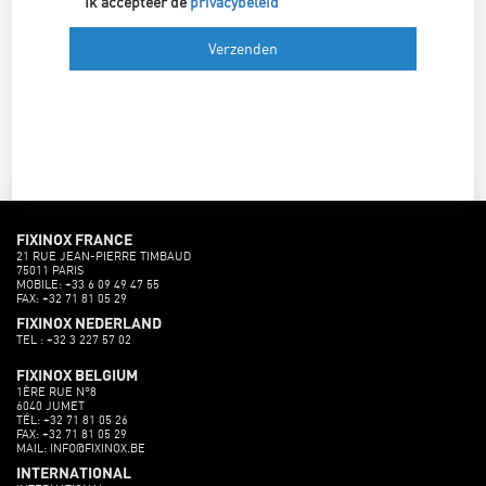
Ik accepteer de
privacybeleid
FIXINOX FRANCE
21 RUE JEAN-PIERRE TIMBAUD
75011 PARIS
MOBILE: +33 6 09 49 47 55
FAX: +32 71 81 05 29
FIXINOX NEDERLAND
TEL : +32 3 227 57 02
FIXINOX BELGIUM
1ÈRE RUE N°8
6040 JUMET
TÉL: +32 71 81 05 26
FAX: +32 71 81 05 29
MAIL: INFO@FIXINOX.BE
INTERNATIONAL