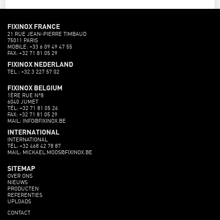
FIXINOX FRANCE
21 RUE JEAN-PIERRE TIMBAUD
75011 PARIS
MOBILE: +33 6 09 49 47 55
FAX: +32 71 81 05 29
FIXINOX NEDERLAND
TEL : +32 3 227 57 02
FIXINOX BELGIUM
1ÈRE RUE N°8
6040 JUMET
TÉL: +32 71 81 05 26
FAX: +32 71 81 05 29
MAIL: INFO@FIXINOX.BE
INTERNATIONAL
INTERNATIONAL
TÉL: +32 468 42 78 87
MAIL: MICKAEL.MOOS@FIXINOX.BE
SITEMAP
OVER ONS
NIEUWS
PRODUCTEN
REFERENTIES
UPLOADS
CONTACT