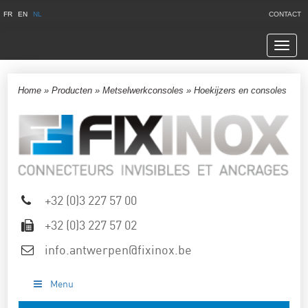
FR
EN
NL
CONTACT
Navig
Home
»
Producten
»
Metselwerkconsoles
»
Hoekijzers en consoles
+32 (0)3 227 57 00
+32 (0)3 227 57 02
info.antwerpen@fixinox.be
Menu