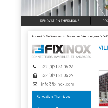
RÉNOVATION THERMIQUE
PR
Accueil
>
Références
>
Bétons architectoniques
> Vil
VI
+32 (0)71 81 05 26
+32 (0)71 81 05 29
info@fixinox.com
Renovations Thermiques