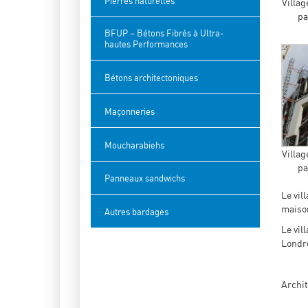
Pierres naturelles
Villag
pa
BFUP – Bétons Fibrés à Ultra-
hautes Performances
Bétons architectoniques
Maçonneries
Moucharabiehs
Villag
pa
Panneaux sandwichs
Le vil
maiso
Autres bardages
Le vil
Londre
Archit