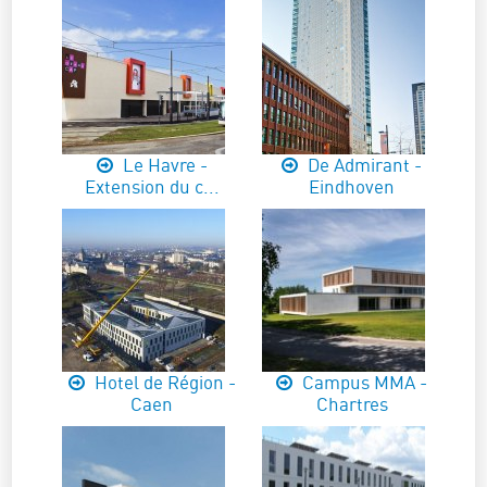
Le Havre -
De Admirant -
Extension du c...
Eindhoven
Hotel de Région -
Campus MMA -
Caen
Chartres