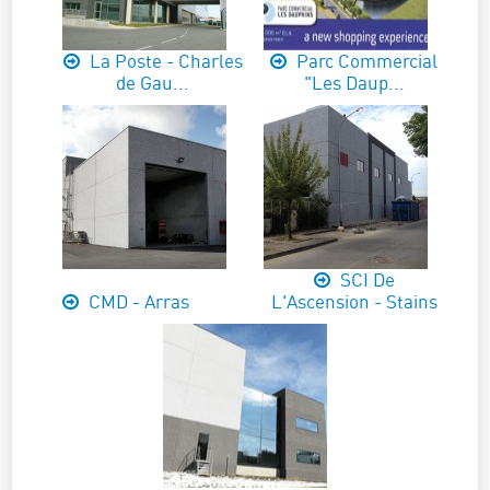
La Poste - Charles
Parc Commercial
de Gau...
"Les Daup...
SCI De
CMD - Arras
L'Ascension - Stains