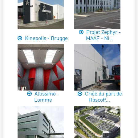
Projet Zephyr -
Kinepolis - Brugge
MAAF - Ni...
Altissimo -
Criée du port de
Lomme
Roscoff...