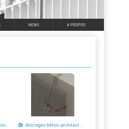
S
NEWS
A PROPOS
on...
Ancrages béton architect...