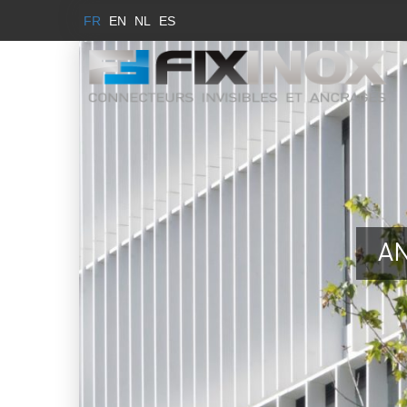
FR
EN
NL
ES
A