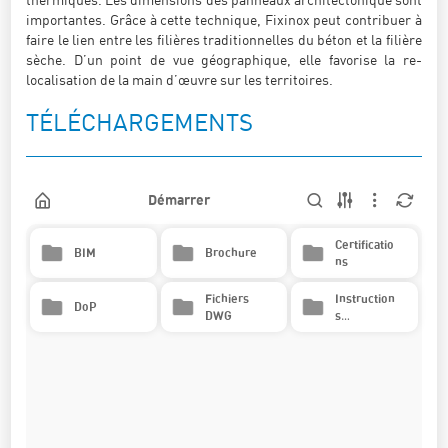
importantes. Grâce à cette technique, Fixinox peut contribuer à
faire le lien entre les filières traditionnelles du béton et la filière
sèche. D’un point de vue géographique, elle favorise la re-
localisation de la main d’œuvre sur les territoires.
TÉLÉCHARGEMENTS
Démarrer
Certificatio
BIM
Brochure
ns
Fichiers
Instruction
DoP
DWG
s
d’installati
on