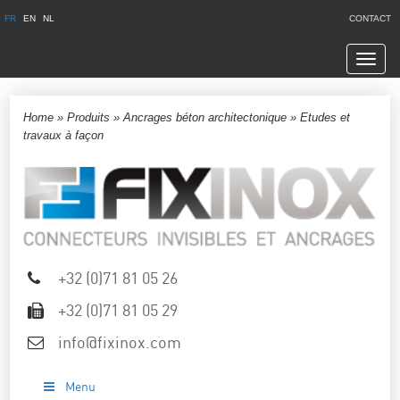
FR
EN
NL
CONTACT
Navig
Home
»
Produits
»
Ancrages béton architectonique
»
Etudes et
travaux à façon
+32 (0)71 81 05 26
+32 (0)71 81 05 29
info@fixinox.com
Menu