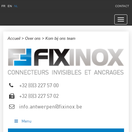
FR
EN
NL
CONTACT
Navig
Accueil
>
Over ons
> Kom bij ons team
+32 (0)3 227 57 00
+32 (0)3 227 57 02
info.antwerpen@fixinox.be
Menu