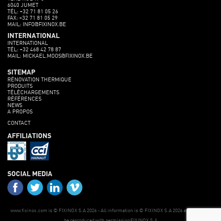
6040 JUMET
TÉL: +32 71 81 05 26
FAX: +32 71 81 05 29
MAIL: INFO@FIXINOX.BE
INTERNATIONAL
INTERNATIONAL
TÉL: +32 468 42 78 87
MAIL: MICKAEL.MOOS@FIXINOX.BE
SITEMAP
RÉNOVATION THERMIQUE
PRODUITS
TÉLÉCHARGEMENTS
RÉFÉRENCES
NEWS
A PROPOS
CONTACT
AFFILIATIONS
SOCIAL MEDIA
www.fixinox.com is © FIXINOX S.A 2026 - All information is © FIXINOX S.A 2026 and may only
be reproduced with permissionFIXINOX S.A