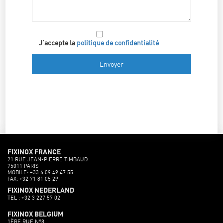
J'accepte la
politique de confidentialité
FIXINOX FRANCE
21 RUE JEAN-PIERRE TIMBAUD
75011 PARIS
MOBILE: +33 6 09 49 47 55
FAX: +32 71 81 05 29
FIXINOX NEDERLAND
TEL : +32 3 227 57 02
FIXINOX BELGIUM
1ÈRE RUE N°8