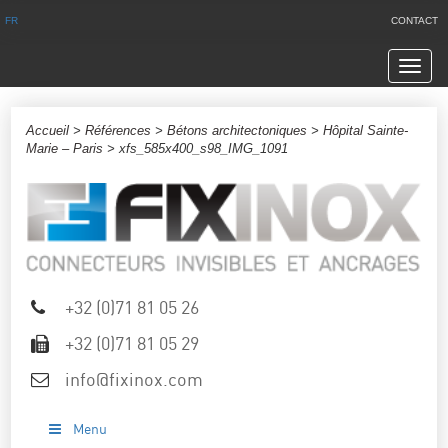
FR
CONTACT
Navig
Accueil
>
Références
>
Bétons architectoniques
>
Hôpital Sainte-
Marie – Paris
> xfs_585x400_s98_IMG_1091
+32 (0)71 81 05 26
+32 (0)71 81 05 29
info@fixinox.com
Menu