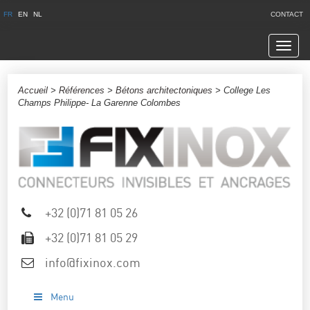
FR
EN
NL
CONTACT
Navig
Accueil
>
Références
>
Bétons architectoniques
> College Les
Champs Philippe- La Garenne Colombes
+32 (0)71 81 05 26
+32 (0)71 81 05 29
info@fixinox.com
Menu