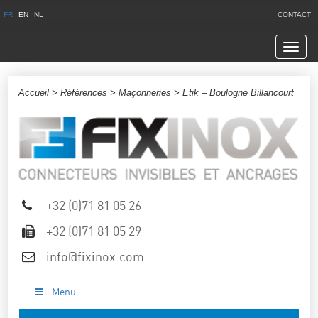
FR
EN
NL
CONTACT
Navig
Accueil
>
Références
>
Maçonneries
> Etik – Boulogne Billancourt
+32 (0)71 81 05 26
+32 (0)71 81 05 29
info@fixinox.com
Menu