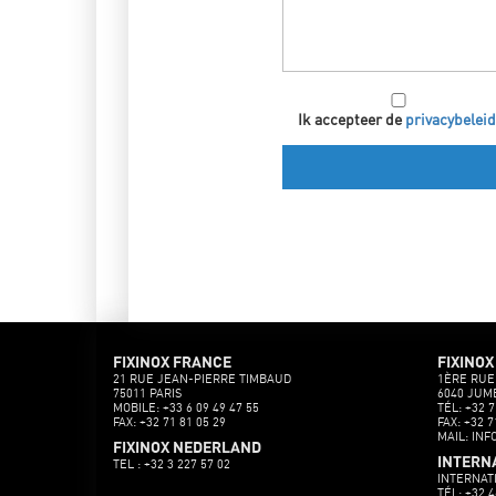
Ik accepteer de
privacybelei
FIXINOX FRANCE
FIXINOX
21 RUE JEAN-PIERRE TIMBAUD
1ÈRE RUE
75011 PARIS
6040 JUM
MOBILE: +33 6 09 49 47 55
TÉL: +32 7
FAX: +32 71 81 05 29
FAX: +32 7
MAIL: INF
FIXINOX NEDERLAND
INTERN
TEL : +32 3 227 57 02
INTERNAT
TÉL: +32 4