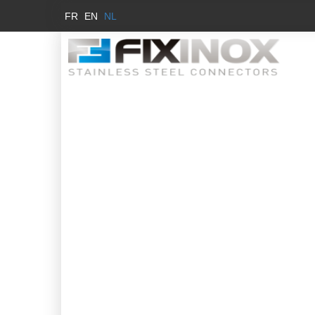
FR
EN
NL