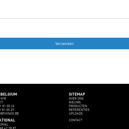
d
 BELGIUM
SITEMAP
 N°8
OVER ONS
ET
NIEUWS
1 81 05 26
PRODUCTEN
1 81 05 29
REFERENTIES
O@FIXINOX.BE
UPLOADS
CONTACT
ATIONAL
IONAL
68 42 78 87