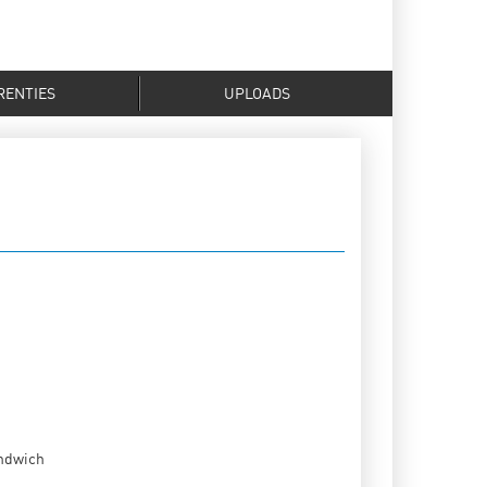
RENTIES
UPLOADS
ndwich