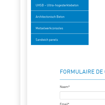
UHSB – Ultra-hogesterktebeton
Architectonisch Beton
Metselwerkconsoles
Sandwich panels
FORMULAIRE DE
Naam*
Email*