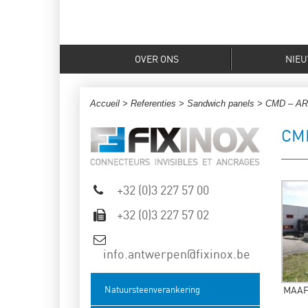
OVER ONS
NIE
Accueil
>
Referenties
>
Sandwich panels
> CMD – A
CM
+32 (0)3 227 57 00
+32 (0)3 227 57 02
info.antwerpen@fixinox.be
MAAF 
Natuursteenverankering